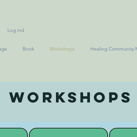
Log ind
age
Book
Workshops
Healing Community 
WORKSHOPS