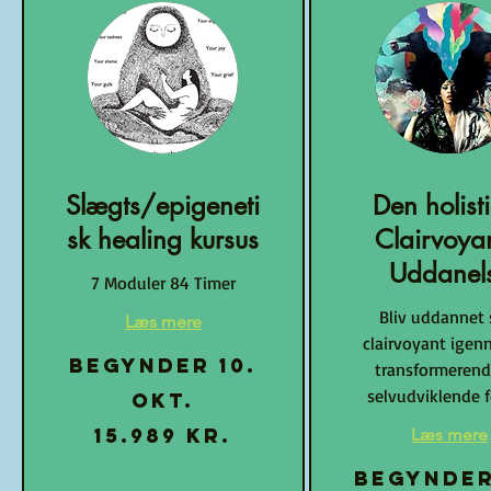
Slægts/epigeneti
Den holist
sk healing kursus
Clairvoya
Uddanel
7 Moduler 84 Timer
Bliv uddannet
Læs mere
clairvoyant igen
Begynder 10.
transformeren
selvudviklende f
okt.
15.989
15.989 kr.
Læs mere
danske
kroner
Begynder