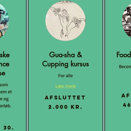
iske
Gua-sha &
Food
nce
Cupping kursus
Becom
se
For alle
 som
Læs mere
nem et
Af
Afsluttet
de og
46.000
46
2.000
orløb.
2.000 kr.
danske
danske
kroner
kroner
 30.