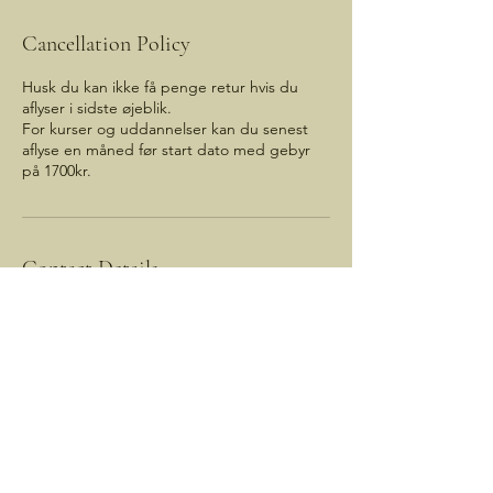
Cancellation Policy
Husk du kan ikke få penge retur hvis du
aflyser i sidste øjeblik.
For kurser og uddannelser kan du senest
aflyse en måned før start dato med gebyr
på 1700kr.
Contact Details
Møllerlodden 7, Copenhagen, Denmark
Kimia.healingspace@gmail.com
DROP-IN OPENING HOURS