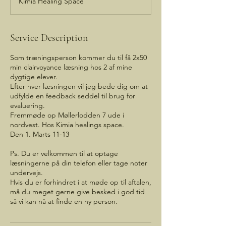
Kimia Healing Space
e
d
Service Description
Som træningsperson kommer du til få 2x50
min clairvoyance læsning hos 2 af mine
dygtige elever.
Efter hver læsningen vil jeg bede dig om at
udfylde en feedback seddel til brug for
evaluering.
Fremmøde op Møllerlodden 7 ude i
nordvest. Hos Kimia healings space.
Den 1. Marts 11-13
Ps. Du er velkommen til at optage
læsningerne på din telefon eller tage noter
undervejs.
Hvis du er forhindret i at møde op til aftalen,
må du meget gerne give besked i god tid
så vi kan nå at finde en ny person.